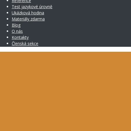
Reference
Test jazykové úrovně
Ukázková hodina
Materiály zdarma
Blog
O nás
Kontakty
Členská sekce