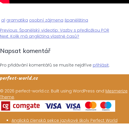
a1
gramatika
osobní zájmena
španělština
Previous
Previous:
Španělský videotip: Vazby s předložkou POR
Navigace
Next
post:
Next:
Kolik má angličtina vlastně časů?
post:
pro
Napsat komentář
příspěvek
Pro přidávání komentářů se musíte nejdříve
přihlásit
.
perfect-world.cz
© 2026 perfect-world.cz. Built using WordPress and
Mesmerize
Theme
.
Anglická členská sekce jazykové školy Perfect World