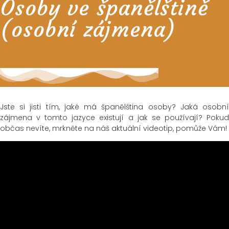
Osoby ve španělštině
(osobní zájmena)
Jste si jisti tím, jaké má španělština osoby? Jaká osobní
zájmena v tomto jazyce existují a jak se používají? Pokud
občas nevíte, mrkněte na náš aktuální videotip, pomůže Vám!