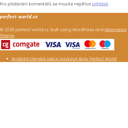
Pro přidávání komentářů se musíte nejdříve
přihlásit
.
perfect-world.cz
© 2026 perfect-world.cz. Built using WordPress and
Mesmerize
Theme
.
Anglická členská sekce jazykové školy Perfect World