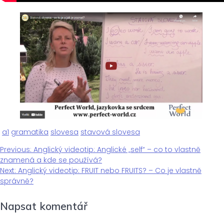
a1
gramatika
slovesa
stavová slovesa
Previous
Previous:
Anglický videotip: Anglické „self“ – co to vlastně
Navigace
post:
znamená a kde se používá?
Next
Next:
Anglický videotip: FRUIT nebo FRUITS? – Co je vlastně
pro
post:
správně?
Napsat komentář
příspěvek