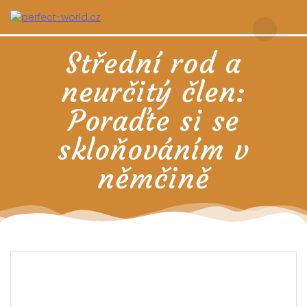
Skip
to
content
Střední rod a
neurčitý člen:
Poraďte si se
skloňováním v
němčině