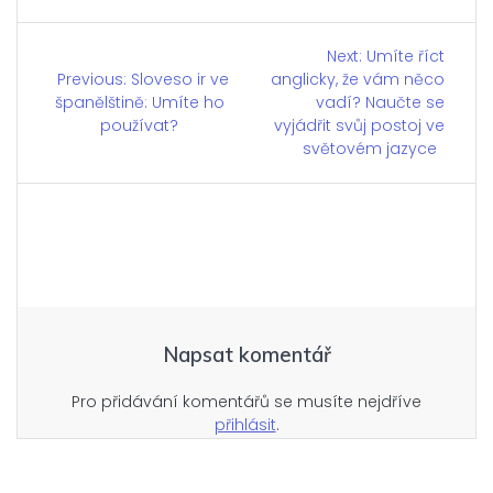
Navigace
Next:
Next
Umíte říct
Previous:
Previous
Sloveso ir ve
anglicky, že vám něco
post:
pro
španělštině: Umíte ho
post:
vadí? Naučte se
používat?
vyjádřit svůj postoj ve
příspěvek
světovém jazyce
Napsat komentář
Pro přidávání komentářů se musíte nejdříve
přihlásit
.