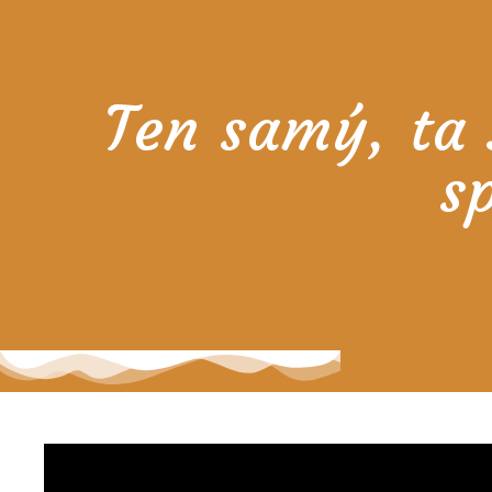
Ten samý, ta 
s