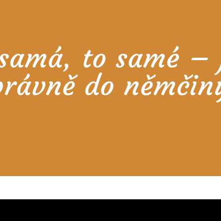
samá, to samé – j
právně do němčin