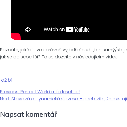
Poznáte, jaké slovo správně vyjádří české „ten samý/stej
jak se od sebe liší? To se dozvíte v následujícím videu.
a2
b1
Navigace
Previous
Previous:
Perfect World má deset let!
Next
post:
Next:
Stavová a dynamická slovesa – aneb víte, že existují
pro
post:
Napsat komentář