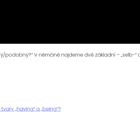
ný/podobný?“ V němčině najdeme dvě základní – „selb-“ a „
 tvary „having“ a „being“?