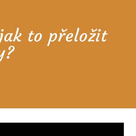
ak to přeložit
y?