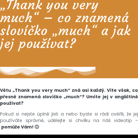
„Thank you very
much“ – co znamená
slovíčko „much“ a jak
jej používat?
Větu „Thank you very much“ zná asi každý. Víte však, co
přesně znamená slovíčko „much“? Umíte jej v angličtině
používat?
Pokud si nejste úplně jisti a nebo byste si rádi ověřili, že jej
používáte správně, udělejte si chvilku na náš videotip –
pomůže Vám! 🙂