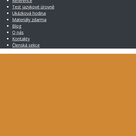
Reference
Test jazykové úrovně
Ukázková hodina
Materiály zdarma
Blog
O nás
Kontakty
Členská sekce