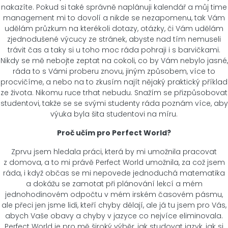
nakazíte. Pokud si také správně naplánuji kalendář a můj time
management mi to dovolí a nikde se nezapomenu, tak Vám
udělám průzkum na kterékoli dotazy, otázky, či Vám udělám
zjednodušené výcucy ze stránek, abyste nad tím nemuseli
trávit čas a taky si u toho moc ráda pohraji i s barvičkami.
Nikdy se mě nebojte zeptat na cokoli, co by Vám nebylo jasné,
ráda to s Vámi proberu znovu, jiným způsobem, více to
procvičíme, a nebo na to zkusím najít nějaký praktický příklad
ze života. Nikomu ruce trhat nebudu. Snažím se přizpůsobovat
studentovi, takže se se svými studenty ráda poznám více, aby
výuka byla šita studentovi na míru.
Proč učím pro Perfect World?
Zprvu jsem hledala práci, která by mi umožnila pracovat
z domova, a to mi právě Perfect World umožnila, za což jsem
ráda, i když občas se mi nepovede jednoduchá matematika
a dokážu se zamotat při plánování lekcí a mém
jednohodinovém odpočtu v mém irském časovém pásmu,
ale přeci jen jsme lidi, kteří chyby dělají, ale já tu jsem pro Vás,
abych Vaše obavy a chyby v jazyce co nejvíce eliminovala.
Perfect World je pro mě široký výběr, jak studovat jazyk, jak si