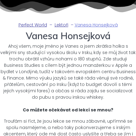
Perfect World
–
Lektoři
–
Vanesa Honsejková
Vanesa Honsejková
Ahoj všem, moje jméno je Vanes a jsem zkrátka holka s
velkými sny studující vysokou školu v Irsku, kdy se můj život tak
trochu obrátil vzhůru nohami o 180 stupňů. Zde studuji
Business Studies s cílem být jednou manažerkou v Apple a
bydlet v Londýně, tudíž v takovém evropském centru Business
& Finance. Mimo výuku jazyků se také ráda věnuji své rodině,
přátelům, cestování po Irsku (když to budget dovolí s těmi
jejich vysokými fares) a občas si ráda zajdu se socializovat
do pubu s pravou irskou whiskey.
Co můžete očekávat od lekcí se mnou?
Troufám si říct, že jsou lekce se mnou zábavné, upřímně se
spolu nasmějeme, a nebo taky pokonverzujeme s irským
akcentem, který ode mě dost často uslyšíte a třeba se jím i