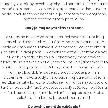
studenty, ale žádný psychologický titul nemám, ale to ostatně
nemá ani kadeřnice. Ale vždy dokážu nastavit jedno ouško a
naslouchat lidem, vyslechnout si je, samozřejmě v angličtině,
protože od toho tu taky jsem já i vy.
Jaký je můj největší životní sen?
Tak to by se mi sem ve zkratce asi ani nevešlo. Takže long
story short (což jentak mezi námi moc zkracovat neumím,
vždy povím všechnu omáčku a zapomenu, co jsem chtěla
říct jako tu hlavní pointu). Nicméně to vezmu v takové dějové
linii, jak bych ráda, aby to šlo. Honorovaný bakalářský titul
z Irska, zkusit přeskočit Mgr a jít rovnou na PhD (ano takto je to
v Irsku možné, platné i pro Británii, pokud se nemýlím), zkusit
najít nějakou dobře placenou práci, protože po mém
studentském životu tady v Irsku bude můj bankovní účet in
red. Zkusit si žít v Londýně, dostat se na manažerskou pozici a
také v neposlední řadě procestovat celý svět, kdy nejvýše na
mém bucket listu je Kanada. A také se naposledy usadit a
založit rodinu, kterou budu schopna zajistit.
Co bych vám ráda vzkázala?