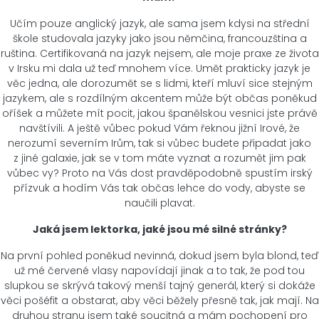
Učím pouze anglický jazyk, ale sama jsem kdysi na střední
škole studovala jazyky jako jsou němčina, francouzština a
ruština. Certifikovaná na jazyk nejsem, ale moje praxe ze života
v Irsku mi dala už teď mnohem více. Umět prakticky jazyk je
věc jedna, ale dorozumět se s lidmi, kteří mluví sice stejným
jazykem, ale s rozdílným akcentem může být občas poněkud
oříšek a můžete mít pocit, jakou španělskou vesnici jste právě
navštívili. A ještě vůbec pokud Vám řeknou jižní Irové, že
nerozumí severním Irům, tak si vůbec budete připadat jako
z jiné galaxie, jak se v tom máte vyznat a rozumět jim pak
vůbec vy? Proto na Vás dost pravděpodobně spustím irský
přízvuk a hodím Vás tak občas lehce do vody, abyste se
naučili plavat.
Jaká jsem lektorka, jaké jsou mé silné stránky?
Na první pohled poněkud nevinná, dokud jsem byla blond, teď
už mé červené vlasy napovídají jinak a to tak, že pod tou
slupkou se skrývá takový menší tajný generál, který si dokáže
věci pošéfit a obstarat, aby věci běžely přesně tak, jak mají. Na
druhou stranu jsem také soucitná a mám pochopení pro