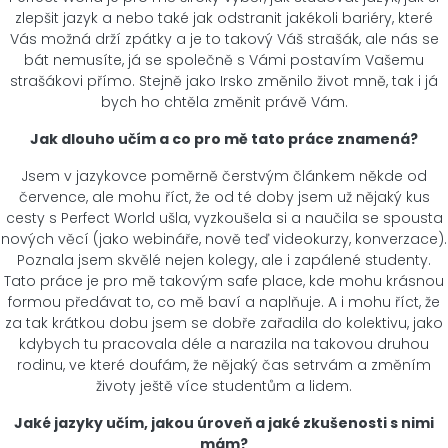
zlepšit jazyk a nebo také jak odstranit jakékoli bariéry, které
Vás možná drží zpátky a je to takový Váš strašák, ale nás se
bát nemusíte, já se společně s Vámi postavím Vašemu
strašákovi přímo. Stejně jako Irsko změnilo život mně, tak i já
bych ho chtěla změnit právě Vám.
Jak dlouho učím a co pro mě tato práce znamená?
Jsem v jazykovce poměrně čerstvým článkem někde od
července, ale mohu říct, že od té doby jsem už nějaký kus
cesty s Perfect World ušla, vyzkoušela si a naučila se spousta
nových věcí (jako webináře, nově teď videokurzy, konverzace).
Poznala jsem skvělé nejen kolegy, ale i zapálené studenty.
Tato práce je pro mě takovým safe place, kde mohu krásnou
formou předávat to, co mě baví a naplňuje. A i mohu říct, že
za tak krátkou dobu jsem se dobře zařadila do kolektivu, jako
kdybych tu pracovala déle a narazila na takovou druhou
rodinu, ve které doufám, že nějaký čas setrvám a změním
životy ještě více studentům a lidem.
Jaké jazyky učím, jakou úroveň a jaké zkušenosti s nimi
mám?