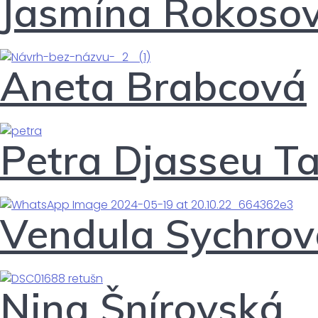
Jasmína Rokoso
Aneta Brabcová
Petra Djasseu T
Vendula Sychro
Nina Šnírovská