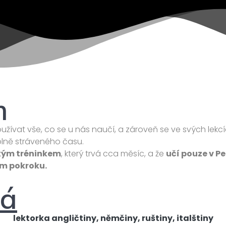
m
používat vše, co se u nás naučí, a zároveň se ve svých lekc
plně stráveného času.
kým tréninkem
, který trvá cca měsíc, a že
učí pouze v P
m pokroku.
vá
lektorka angličtiny, němčiny, ruštiny, italštiny