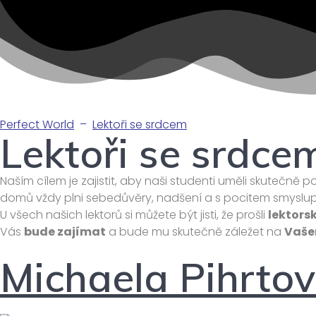
Perfect World
–
Lektoři se srdcem
Lektoři se srdce
Naším cílem je zajistit, aby naši studenti uměli skutečně 
domů vždy plni sebedůvěry, nadšení a s pocitem smyslu
U všech našich lektorů si můžete být jisti, že prošli
lektors
Vás
bude zajímat
a bude mu skutečně záležet na
Vaše
Michaela Pihrto