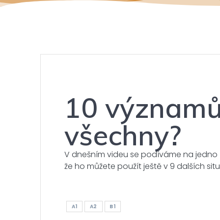
10 významů 
všechny?
V dnešním videu se podíváme na jedno ze 
že ho můžete použít ještě v 9 dalších si
A1
A2
B1