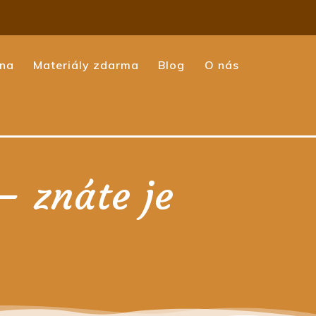
ina
Materiály zdarma
Blog
O nás
– znáte je