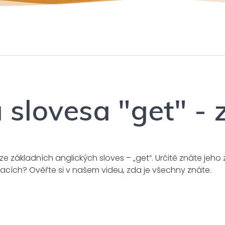
slovesa "get" - z
základních anglických sloves – „get“. Určitě znáte jeho zá
tuacích? Ověřte si v našem videu, zda je všechny znáte.