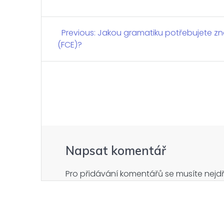
Navigace
Previous:
Previous
Jakou gramatiku potřebujete zná
(FCE)?
post:
pro
příspěvek
Napsat komentář
Pro přidávání komentářů se musíte nejd