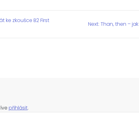
t ke zkoušce B2 First
Next:
Next
Than, then – ja
post:
říve
přihlásit
.