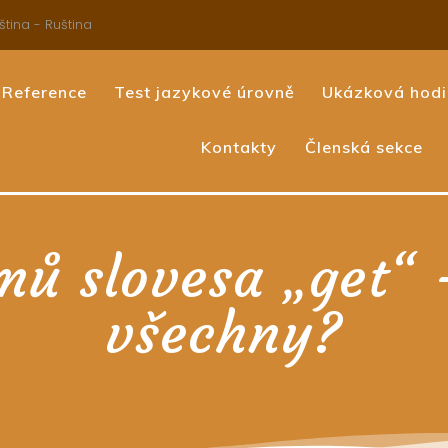
ština - Ruština
Reference
Test jazykové úrovně
Ukázková hod
Kontakty
Členská sekce
ů slovesa „get“ 
všechny?