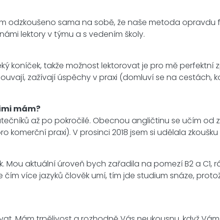
mám odzkoušeno sama na sobě, že naše metoda opravdu fung
 námi lektory v týmu a s vedením školy.
j vleký koníček, takže možnost lektorovat je pro mě perfektn
ouvají, zažívají úspěchy v praxi (domluví se na cestách, ko
 nimi mám?
tečníků až po pokročilé. Obecnou angličtinu se učím od zá
ro komerční praxi). V prosinci 2018 jsem si udělala zkoušk
.
 Mou aktuální úroveň bych zařadila na pomezí B2 a C1, ráda
že čím více jazyků člověk umí, tím jde studium snáze, prot
vat. Mám trpělivost a rozhodně Vás neukousnu, když Vám