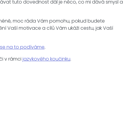
Předávat tuto dovednost dál je něco, co mi dává smysl a
 Nicméně, moc ráda Vám pomohu, pokud budete
tění Vaší motivace a cílů Vám ukáži cestu, jak Vaší
ě se na to podíváme
.
či v rámci
jazykového koučinku
.