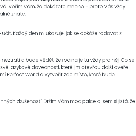
užívá. Věřím Vám, že dokážete mnoho – proto Vás vždy
uálně znáte.
 učit. Každý den mi ukazuje, jak se dokáže radovat z
tratí a bude vědět, že rodina je tu vždy pro něj. Co se
 své jazykové dovednosti, které jim otevřou další dveře
í Perfect World a vytvořit zde místo, které bude
ných zkušeností. Držím Vám moc palce a jsem si jistá, že