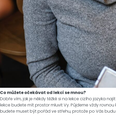
Co můžete očekávat od lekcí se mnou?
Dobře vím, jak je někdy těžké si na lekce cizího jazyka na
lekce budete mít prostor mluvit Vy. Půjdeme vždy rovnou 
budete muset být pořád ve střehu, protože po Vás budu cht