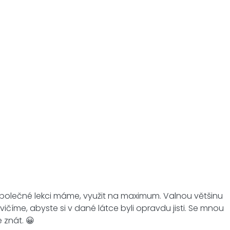
na společné lekci máme, využit na maximum. Valnou většinu
číme, abyste si v dané látce byli opravdu jisti. Se mnou
 znát. 😀