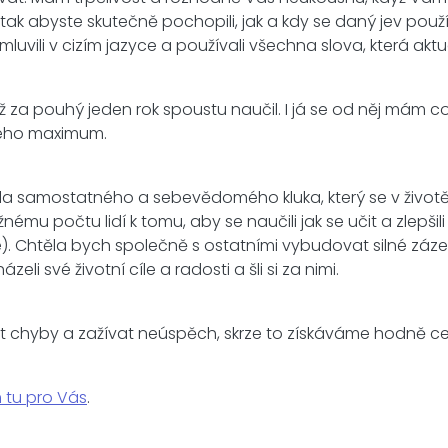
 tak abyste skutečně pochopili, jak a kdy se daný jev po
vili v cizím jazyce a používali všechna slova, která akt
 za pouhý jeden rok spoustu naučil. I já se od něj mám co
šeho maximum.
samostatného a sebevědomého kluka, který se v životě nez
u počtu lidí k tomu, aby se naučili jak se učit a zlepšili
. Chtěla bych společně s ostatními vybudovat silné zázem
i své životní cíle a radosti a šli si za nimi.
t chyby a zažívat neúspěch, skrze to získáváme hodně cen
 tu pro Vás
.