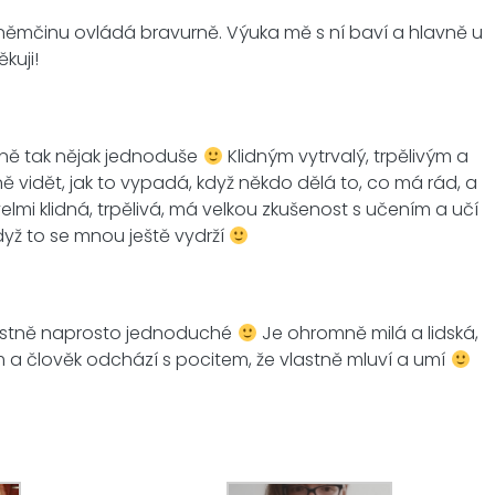
ě němčinu ovládá bravurně. Výuka mě s ní baví a hlavně u
kuji!
stně tak nějak jednoduše
Klidným vytrvalý, trpělivým a
ě vidět, jak to vypadá, když někdo dělá to, co má rád, a
lmi klidná, trpělivá, má velkou zkušenost s učením a učí
když to se mnou ještě vydrží
o vlastně naprosto jednoduché
Je ohromně milá a lidská,
 a člověk odchází s pocitem, že vlastně mluví a umí