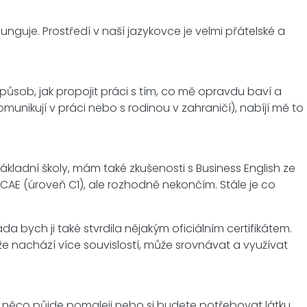
uje. Prostředí v naší jazykovce je velmi přátelské a
í způsob, jak propojit práci s tím, co mě opravdu baví a
munikují v práci nebo s rodinou v zahraničí), nabíjí mě to
kladní školy, mám také zkušenosti s Business English ze
u CAE (úroveň C1), ale rozhodně nekončím. Stále je co
 bych ji také stvrdila nějakým oficiálním certifikátem.
ože nachází více souvislostí, může srovnávat a využívat
 něco půjde pomaleji nebo si budete potřebovat látku