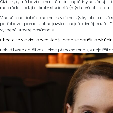
Cizí jazyky mě baví odmala. Studiu angličtiny se věnuji od
moc ráda sleduji pokroky studentů (mých i všech ostatn
V současné době se se mnou v rámci výuky jako takové 
potřebovat poradit, jak se jazyk co nejefektivněji naučit. 
vysněné úrovně dosáhnout.
Chcete se v cizím jazyce zlepšit nebo se naučit jazyk ú
Pokud byste chtěli zažít lekce přímo se mnou, v nejbliž