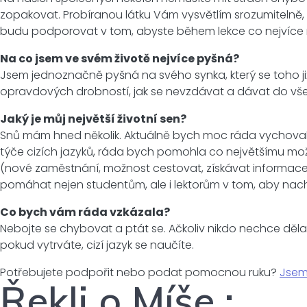
zopakovat. Probíranou látku Vám vysvětlím srozumitelně,
budu podporovat v tom, abyste během lekce co nejvíce mlu
Na co jsem ve svém životě nejvíce pyšná?
Jsem jednoznačně pyšná na svého synka, který se toho již
opravdových drobností, jak se nevzdávat a dávat do v
Jaký je můj největší životní sen?
Snů mám hned několik. Aktuálně bych moc ráda vychovala 
týče cizích jazyků, ráda bych pomohla co největšímu možném
(nové zaměstnání, možnost cestovat, získávat informace)
pomáhat nejen studentům, ale i lektorům v tom, aby nacházel
Co bych vám ráda vzkázala?
Nebojte se chybovat a ptát se. Ačkoliv nikdo nechce děla
pokud vytrváte, cizí jazyk se naučíte.
Potřebujete podpořit nebo podat pomocnou ruku?
Jsem
Řekli o Míše :