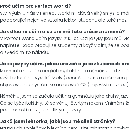
Proč učím pro Perfect World?
Styl výuky u nás v Perfect World mi dává velký smysl a 
podporující nejen ve vztahu lektor-student, ale také mezi
Jak dlouho učím a co pro mě tato práce znamená?
V Perfect World učím jazyky již 10 let. Cizí jazyky jsou mů
naplňuje. Ráda pracuji se studenty a když vidím, že se pos
a zvedá mi to náladu.
Jaké jazyky učím, jakou úroveň a jaké zkušenosti s
Momentálně učím angličtinu, italštinu a němčinu, od začá
svých studií na vysoké školy (obor Angličtina a němčina p
objevovat a chystám se na úroveň C2 (nejvyšší možnou)
Němčinu jsem se začala učit na gymnáziu jako druhý jazyk.
Co se týče italštiny, té se věnuji čtvrtým rokem. Vnímám, 
podobností mezi jednotlivými jazyky.
Jaká jsem lektorka, jaké jsou mé silné stránky?
Na našich společných lekcích nemusíte mít strach chybo