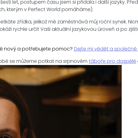
 šesti let, postupem času jsem si přidala i další jazyky. 
ích, kterým v Perfect World pomáháme).
setkáte zřídka, jelikož mě zaměstnává můj roční synek.
Dokáži rychle určit Vaši aktuální jazykovou úroveň a po zjiš
plně nový a potřebujete pomoc?
Dejte mi vědět a společn
ší době se můžeme potkat na srpnovém
táboře pro dospělé