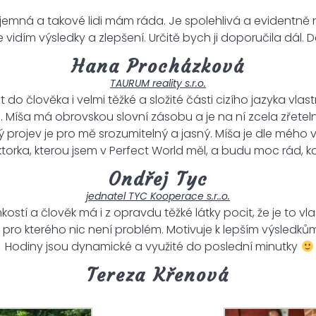
říjemná a takové lidi mám ráda. Je spolehlivá a evidentn
 vidím výsledky a zlepšení. Určitě bych ji doporučila dál. Dě
Hana Procházková
TAURUM reality s.r.o.
 do člověka i velmi těžké a složité části cizího jazyka vla
 Míša má obrovskou slovní zásobu a je na ní zcela zřeteln
rojev je pro mě srozumitelný a jasný. Míša je dle mého ve
lektorka, kterou jsem v Perfect World měl, a budu moc rád, 
Ondřej Tyc
jednatel TYC Kooperace s.r..o.
lehkostí a člověk má i z opravdu těžké látky pocit, že je t
ro kterého nic není problém. Motivuje k lepším výsledkům
Hodiny jsou dynamické a využité do poslední minutky
Tereza Křenová