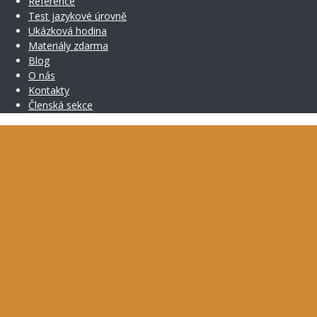
Reference
Test jazykové úrovně
Ukázková hodina
Materiály zdarma
Blog
O nás
Kontakty
Členská sekce