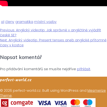
a1
členy
gramatika
místní vazby
Previous
Previous:
Anglický videotip: Jak správně v angličtině vyjádřit
Navigace
post:
české SE?
Next
Next:
Anglický videotip: Present tenses aneb anglické přítomné
pro
post:
časy v kostce
Napsat komentář
příspěvek
Pro přidávání komentářů se musíte nejdříve
přihlásit
.
perfect-world.cz
© 2026 perfect-world.cz. Built using WordPress and
Mesmerize
Theme
.