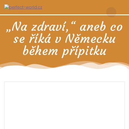
Skip
to
content
„Na zdraví,“ aneb co
se říká v Německu
během přípitku