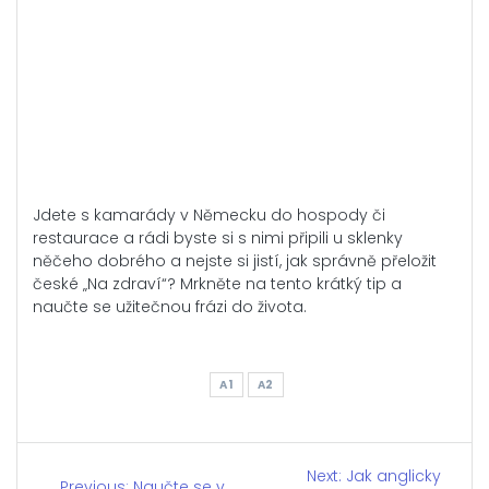
Jdete s kamarády v Německu do hospody či
restaurace a rádi byste si s nimi připili u sklenky
něčeho dobrého a nejste si jistí, jak správně přeložit
české „Na zdraví“? Mrkněte na tento krátký tip a
naučte se užitečnou frázi do života.
A1
A2
Navigace
Next:
Next
Jak anglicky
Previous:
Previous
Naučte se v