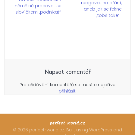
reagovat na přání,
post:
němčině pracovat se
post:
pro
aneb jak se řekne
slovíčkem „podnikat“
„tobě také“
příspěvek
Napsat komentář
Pro přidávání komentářů se musíte nejdříve
přihlásit
.
perfect-world.cz
© 2026 perfect-world.cz. Built using WordPress and