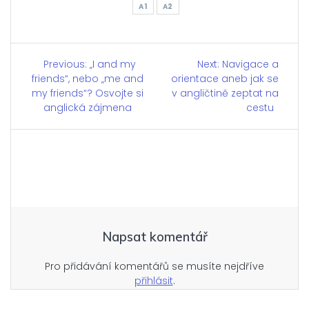
A1
A2
Navigace
Previous:
Previous
„I and my
Next:
Next
Navigace a
friends“, nebo „me and
post:
orientace aneb jak se
post:
pro
my friends“? Osvojte si
v angličtině zeptat na
anglická zájmena
cestu
příspěvek
Napsat komentář
Pro přidávání komentářů se musíte nejdříve
přihlásit
.