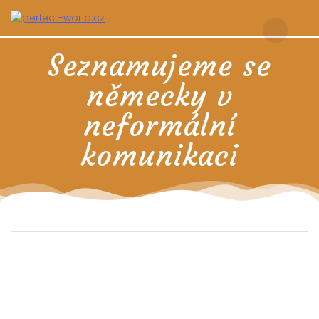
Skip
to
content
Seznamujeme se
německy v
neformální
komunikaci