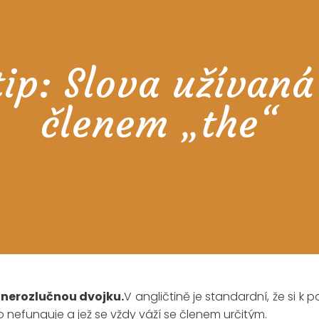
tip: Slova užívaná
členem „the“
 nerozlučnou dvojku.
V angličtině je standardní, že si
akto nefunguje a jež se vždy váží se členem určitým.