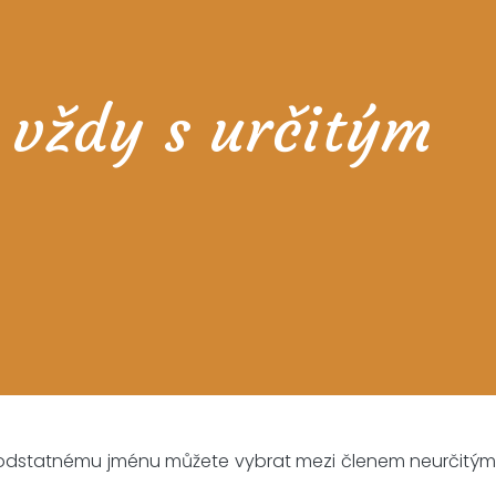
 vždy s určitým
 k podstatnému jménu můžete vybrat mezi členem neurčitý