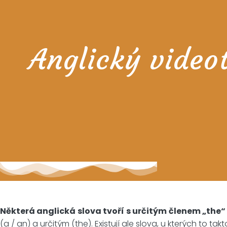
Anglický video
Některá anglická slova tvoří s určitým členem „the“
(a / an) a určitým (the). Existují ale slova, u kterých to t