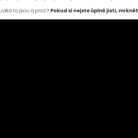
Jaká to jsou a proč?
Pokud si nejste úplně jisti, mrkně