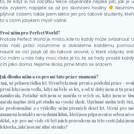
to, že když si na začátku lekce objednáte nějaké pití, jak je u
nás zvykem, napijete se až po skončení hodiny
Neumí
plýtvat časem, takže jsem lektor jen pro takové studenty, kteří
to s cizím jazykem myslí vážně.
Proč učím pro Perfect World?
Protože Perfect World je místo, kde to každý může zvládnout. U
nás naší práci rozumíme a dokážeme každému pomoci
naučit se cizí jazyk až do takové úrovně, o které vždycky snil.
Co mám u nás taky moc ráda je to, že se tady prostě každý
cítí jako doma. Nejsme škola, jsme Místo se srdcem.
Jak dlouho učím a co pro mě tato práce znamená?
Ajaj, už pěknou řádku let. Učení byla moje první a poslední práce – svoji
první lekci jsem vedla, když mi bylo 16 let, a od té doby jsem si tu práci
zamilovala. Pořádně učit jsem se naučila ve svých 19, když jsem se tím
začala naplno živit při studiu na vysoké škole. Upřímně mohu tedy říci,
že profesionálně a s výsledky učím přesných deset let. Učení pro mě
znamená kontakt s nevšedními lidmi, kteří jsou připraveni se sebou něco
dělat, a je pro mě vždy ctí být jejich průvodcem na této cestě.Jaká jsem
lektorka, jaké jsou mé silné stránky?