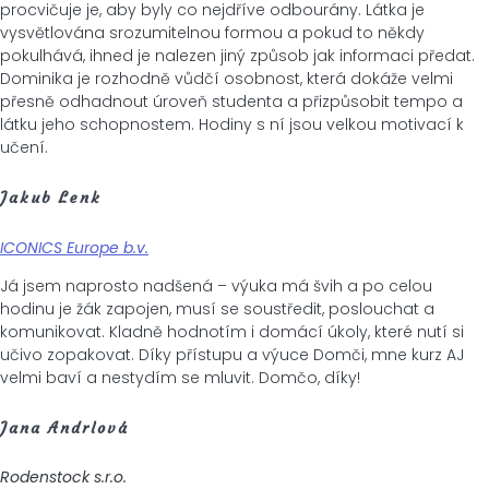
procvičuje je, aby byly co nejdříve odbourány. Látka je
vysvětlována srozumitelnou formou a pokud to někdy
pokulhává, ihned je nalezen jiný způsob jak informaci předat.
Dominika je rozhodně vůdčí osobnost, která dokáže velmi
přesně odhadnout úroveň studenta a přizpůsobit tempo a
látku jeho schopnostem. Hodiny s ní jsou velkou motivací k
učení.
Jakub Lenk
ICONICS Europe b.v.
Já jsem naprosto nadšená – výuka má švih a po celou
hodinu je žák zapojen, musí se soustředit, poslouchat a
komunikovat. Kladně hodnotím i domácí úkoly, které nutí si
učivo zopakovat. Díky přístupu a výuce Domči, mne kurz AJ
velmi baví a nestydím se mluvit. Domčo, díky!
Jana Andrlová
Rodenstock s.r.o.