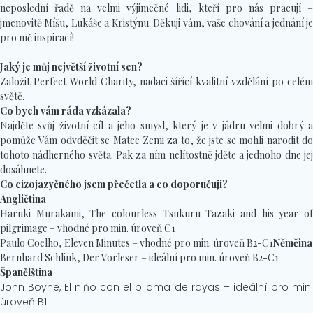
neposlední řadě na velmi výjimečné lidi, kteří pro nás pracují –
jmenovitě Míšu, Lukáše a Kristýnu. Děkuji vám, vaše chování a jednání je
pro mě inspirací!
Jaký je můj největší životní sen?
Založit Perfect World Charity, nadaci šířící kvalitní vzdělání po celém
světě.
Co bych vám ráda vzkázala?
Najděte svůj životní cíl a jeho smysl, který je v jádru velmi dobrý a
pomůže Vám odvděčit se Matce Zemi za to, že jste se mohli narodit do
tohoto nádherného světa. Pak za ním nelítostně jděte a jednoho dne jej
dosáhnete.
Co cizojazyčného jsem přečetla a co doporučuji?
Angličtina
Haruki Murakami, The colourless Tsukuru Tazaki and his year of
pilgrimage – vhodné pro min. úroveň C1
Paulo Coelho, Eleven Minutes – vhodné pro min. úroveň B2-C1
Němčina
Bernhard Schlink, Der Vorleser – ideální pro min. úroveň B2-C1
Španělština
John Boyne, El niňo con el pijama de rayas – ideální pro min.
úroveň B1