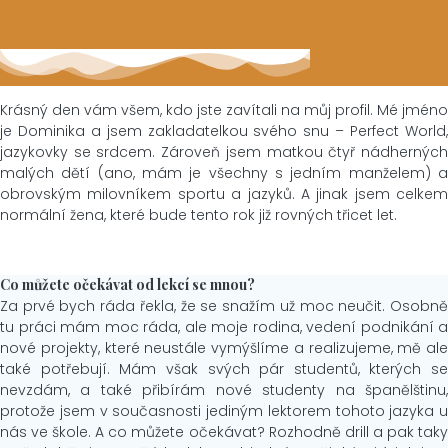
Krásný den vám všem, kdo jste zavítali na můj profil. Mé jméno
je Dominika a jsem zakladatelkou svého snu – Perfect World,
jazykovky se srdcem. Zároveň jsem matkou čtyř nádherných
malých dětí (ano, mám je všechny s jedním manželem) a
obrovským milovníkem sportu a jazyků. A jinak jsem celkem
normální žena, které bude tento rok již rovných třicet let.
Co můžete očekávat od lekcí se mnou?
Za prvé bych ráda řekla, že se snažím už moc neučit. Osobně
tu práci mám moc ráda, ale moje rodina, vedení podnikání a
nové projekty, které neustále vymýšlíme a realizujeme, mě ale
také potřebují. Mám však svých pár studentů, kterých se
nevzdám, a také přibírám nové studenty na španělštinu,
protože jsem v současnosti jediným lektorem tohoto jazyka u
nás ve škole. A co můžete očekávat? Rozhodně drill a pak taky