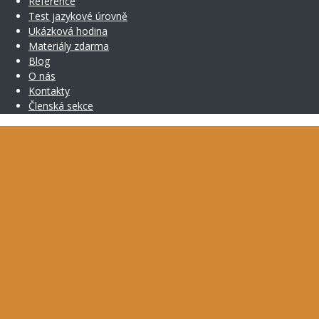
Reference
Test jazykové úrovně
Ukázková hodina
Materiály zdarma
Blog
O nás
Kontakty
Členská sekce