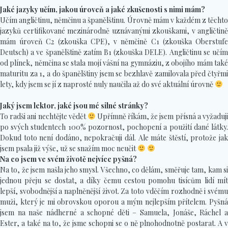
Jaké jazyky učím, jakou úroveň a jaké zkušenosti s nimi mám?
Učím angličtinu, němčinu a španělštinu. Úrovně mám v každém z těchto
jazyků certifikované mezinárodně uznávanými zkouškami, v angličtině
mám úroveň C2 (zkouška CPE), v němčině C1 (zkouška Oberstufe
Deutsch) a ve španělštině zatím B1 (zkouška DELE). Angličtinu se učím
od plínek, němčina se stala mojí vášní na gymnáziu, z obojího mám také
maturitu za 1, a do španělštiny jsem se bezhlavě zamilovala před čtyřmi
lety, kdy jsem se jí z naprosté nuly naučila až do své aktuální úrovně
Jaký jsem lektor, jaké jsou mé silné stránky?
To radši ani nechtějte vědět
Upřímně říkám, že jsem přísná a vyžaduji
po svých studentech 100% pozornost, pochopení a použití dané látky.
Dokud toto není dodáno, nepokračuji dál. Ale máte štěstí, protože jak
jsem psala již výše, už se snažím moc neučit
Na co jsem ve svém životě nejvíce pyšná?
Na to, že jsem našla jeho smysl. Všechno, co dělám, směřuje tam, kam si
jednou přeju se dostat, a díky čemu cestou pomohu tisícům lidí mít
lepší, svobodnější a naplněnější život. Za toto vděčím rozhodně i svému
muži, který je mi obrovskou oporou a mým nejlepším přítelem. Pyšná
jsem na naše nádherné a schopné děti – Samuela, Jonáše, Ráchel a
Ester, a také na to, že jsme schopni se o ně plnohodnotně postarat. A v