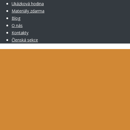
Ukázková hodina
Materiály zdarma
Blog
O nás
Kontakty
Členská sekce