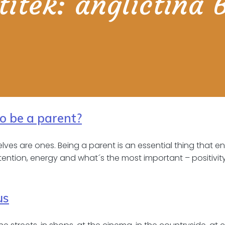
títek:
angličtina 
to be a parent?
ves are ones. Being a parent is an essential thing that ent
attention, energy and what´s the most important – positivit
us