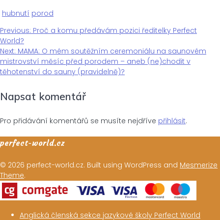
hubnutí
porod
Previous
Previous:
Proč a komu předávám pozici ředitelky Perfect
Navigace
post:
World?
Next
Next:
MAMA: O mém soutěžním ceremoniálu na saunovém
pro
post:
mistrovství měsíc před porodem – aneb (ne)chodit v
těhotenství do sauny (pravidelně)?
příspěvek
Napsat komentář
Pro přidávání komentářů se musíte nejdříve
přihlásit
.
perfect-world.cz
© 2026 perfect-world.cz. Built using WordPress and
Mesmerize
Theme
.
Anglická členská sekce jazykové školy Perfect World