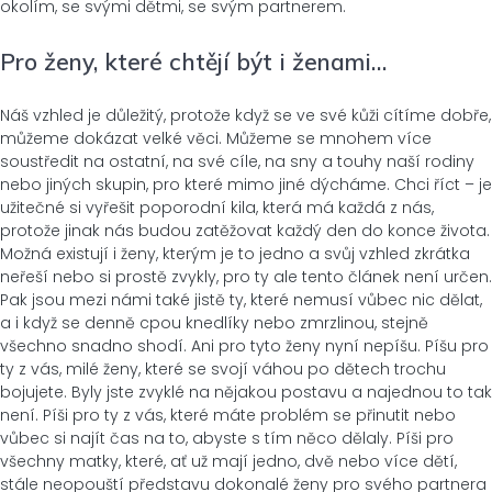
okolím, se svými dětmi, se svým partnerem.
Pro ženy, které chtějí být i ženami…
Náš vzhled je důležitý, protože když se ve své kůži cítíme dobře,
můžeme dokázat velké věci. Můžeme se mnohem více
soustředit na ostatní, na své cíle, na sny a touhy naší rodiny
nebo jiných skupin, pro které mimo jiné dýcháme. Chci říct – je
užitečné si vyřešit poporodní kila, která má každá z nás,
protože jinak nás budou zatěžovat každý den do konce života.
Možná existují i ženy, kterým je to jedno a svůj vzhled zkrátka
neřeší nebo si prostě zvykly, pro ty ale tento článek není určen.
Pak jsou mezi námi také jistě ty, které nemusí vůbec nic dělat,
a i když se denně cpou knedlíky nebo zmrzlinou, stejně
všechno snadno shodí. Ani pro tyto ženy nyní nepíšu. Píšu pro
ty z vás, milé ženy, které se svojí váhou po dětech trochu
bojujete. Byly jste zvyklé na nějakou postavu a najednou to tak
není. Píši pro ty z vás, které máte problém se přinutit nebo
vůbec si najít čas na to, abyste s tím něco dělaly. Píši pro
všechny matky, které, ať už mají jedno, dvě nebo více dětí,
stále neopouští představu dokonalé ženy pro svého partnera