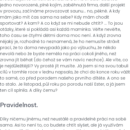
jedno novorozeně, plně kojím, zaběhnutá firma, další projekt
v provozu, začínáme provozovat saunu… no, pěkné. A kdy
mám jako mít čas sama na sebe? Kdy mám chodit
sportovat? A kam? A co když se mi nebude chtít? … To jsou
otázky, které si pokládá asi každá maminka. Věřte nevěřte,
toho času se čtyřmi dětmi doma moc není. A když zrovna
nějaký je, rozhodně to neznamená, že ho nemusíte strávit
prací, že to doma nevypadá jako po výbuchu, že někdo
nevolá nebo že byste neměla na práci cokoli jiného, než
zrovna jít běhat (do čehož se vám navíc nechce). Ale víte, co
je nejdůležitější? Vy prostě jít musíte. Já jsem si na svou tabuli
cílů v tomhle roce v lednu napsala, že chci do konce roku vážit
to samé, co před porodem našeho prvního dítěte. A ono se
to stalo. Je listopad, půl roku po porodu naší Ester, a já jsem
ten cíl splnila. A díky čemu?
Pravidelnost.
Díky ničemu jinému, než neustálé a pravidelné práci na sobě
sama. Asi to není to, co budete chtít slyšet, ale já využívám