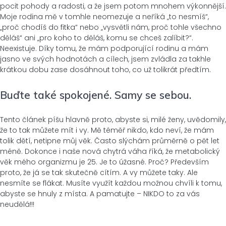
pocit pohody a radosti, a že jsem potom mnohem výkonnější.
Moje rodina mě v tomhle neomezuje a neříká „to nesmíš“,
„proč chodíš do fitka“ nebo „vysvětli nám, proč tohle všechno
děláš“ ani „pro koho to děláš, komu se chceš zalíbit?“.
Neexistuje. Díky tomu, že mám podporující rodinu a mám
jasno ve svých hodnotách a cílech, jsem zvládla za takhle
krátkou dobu zase dosáhnout toho, co už tolikrát předtím.
Buďte také spokojené. Samy se sebou.
Tento článek píšu hlavně proto, abyste si, milé ženy, uvědomily,
že to tak můžete mít i vy. Mě téměř nikdo, kdo neví, že mám
tolik dětí, netipne můj věk. Často slýchám průměrně o pět let
méně. Dokonce i naše nová chytrá váha říká, že metabolický
věk mého organizmu je 25. Je to úžasné. Proč? Především
proto, že já se tak skutečně cítím. A vy můžete taky. Ale
nesmíte se flákat. Musíte využít každou možnou chvíli k tomu,
abyste se hnuly z místa. A pamatujte – NIKDO to za vás
neudělá!!!