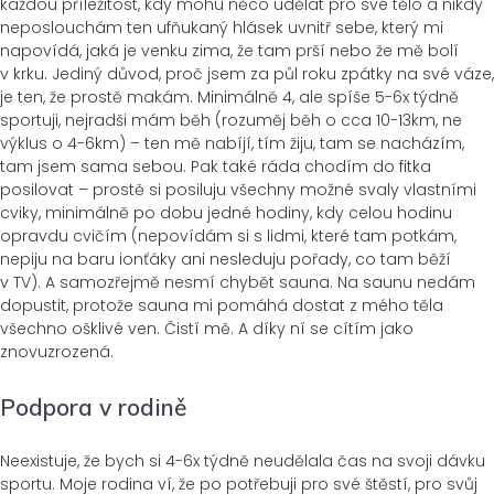
každou příležitost, kdy mohu něco udělat pro své tělo a nikdy
neposlouchám ten ufňukaný hlásek uvnitř sebe, který mi
napovídá, jaká je venku zima, že tam prší nebo že mě bolí
v krku. Jediný důvod, proč jsem za půl roku zpátky na své váze,
je ten, že prostě makám. Minimálně 4, ale spíše 5-6x týdně
sportuji, nejradši mám běh (rozuměj běh o cca 10-13km, ne
výklus o 4-6km) – ten mě nabíjí, tím žiju, tam se nacházím,
tam jsem sama sebou. Pak také ráda chodím do fitka
posilovat – prostě si posiluju všechny možné svaly vlastními
cviky, minimálně po dobu jedné hodiny, kdy celou hodinu
opravdu cvičím (nepovídám si s lidmi, které tam potkám,
nepiju na baru ionťáky ani nesleduju pořady, co tam běží
v TV). A samozřejmě nesmí chybět sauna. Na saunu nedám
dopustit, protože sauna mi pomáhá dostat z mého těla
všechno ošklivé ven. Čistí mě. A díky ní se cítím jako
znovuzrozená.
Podpora v rodině
Neexistuje, že bych si 4-6x týdně neudělala čas na svoji dávku
sportu. Moje rodina ví, že po potřebuji pro své štěstí, pro svůj