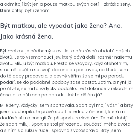
a odmítají být jen a pouze matkou svých dětí – zkrátka ženy,
které chtějí být i ženami.
Být matkou, ale vypadat jako žena? Ano.
Jako krásná žena.
Být matkou je nádherný stav. Je to překrásné období našich
životů. Je to všemohoucí jev, který dává další rozměr našemu
životu. Miluju být matkou. Přesto se vždycky, když otěhotním,
smutně loučím se svojí dokonalou postavou, na které jsem
do té doby pracovala, a pevně věřím, že se mi po porodu
podaří, se do podobné podoby zase dostat. Zatím, a nyní již
po čtvrté, se mi to vždycky podařilo. Teď dokonce v rekordním
čase, a to půl roce po porodu. Jak to dělám já?
Milé ženy, vždycky jsem sportovala. Sport byl mojí vášní a brzy
jsem pochopila, že právě sport je jedna z činností, která mi
dodává sílu a energii. Že při sportu rozkvétám. Že mě dobíjí.
Že sport miluji. Sport se stal přirozenou součástí mého života
a s ním šla ruku v ruce i správná životospráva. Brzy jsem