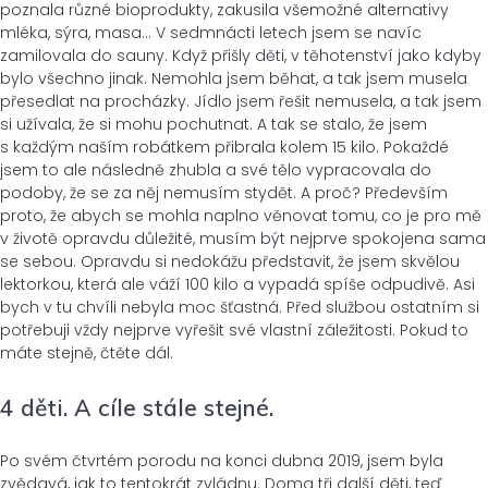
poznala různé bioprodukty, zakusila všemožné alternativy
mléka, sýra, masa… V sedmnácti letech jsem se navíc
zamilovala do sauny. Když přišly děti, v těhotenství jako kdyby
bylo všechno jinak. Nemohla jsem běhat, a tak jsem musela
přesedlat na procházky. Jídlo jsem řešit nemusela, a tak jsem
si užívala, že si mohu pochutnat. A tak se stalo, že jsem
s každým naším robátkem přibrala kolem 15 kilo. Pokaždé
jsem to ale následně zhubla a své tělo vypracovala do
podoby, že se za něj nemusím stydět. A proč? Především
proto, že abych se mohla naplno věnovat tomu, co je pro mě
v životě opravdu důležité, musím být nejprve spokojena sama
se sebou. Opravdu si nedokážu představit, že jsem skvělou
lektorkou, která ale váží 100 kilo a vypadá spíše odpudivě. Asi
bych v tu chvíli nebyla moc šťastná. Před službou ostatním si
potřebuji vždy nejprve vyřešit své vlastní záležitosti. Pokud to
máte stejně, čtěte dál.
4 děti. A cíle stále stejné.
Po svém čtvrtém porodu na konci dubna 2019, jsem byla
zvědavá, jak to tentokrát zvládnu. Doma tři další děti, teď