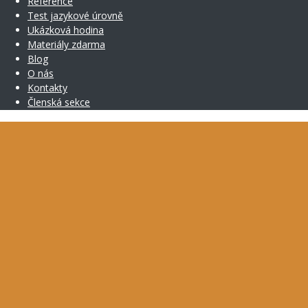
Reference
Test jazykové úrovně
Ukázková hodina
Materiály zdarma
Blog
O nás
Kontakty
Členská sekce